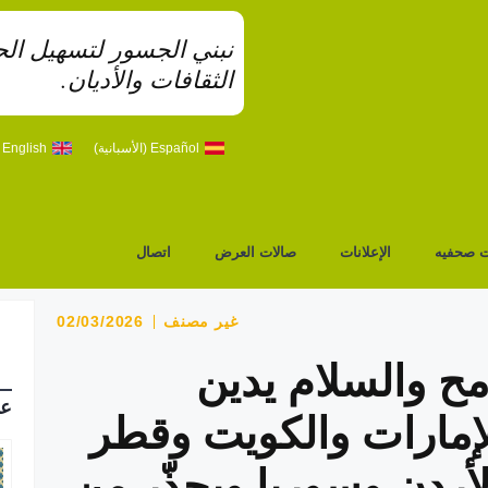
نبني الجسور لتسهيل الحو
الثقافات والأديان.
Español
(
الأسبانية
)
English
(
ت صحفيه
الإعلانات
صالات العرض
اتصال
غير مصنف
02/03/2026
ح والسلام يدين
عل
الإمارات والكويت وقطر
أردن وسوريا ويحذّر من