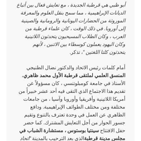
أبو ظبي هي قرطبة الجديدة ، مع تعايش فعال بين أتباع
الديانات الإبراهيمية ، مما سمح بنقل العلوم والمعرفة
الموروثة من الحضارات اليونانية والرومانية والصينية
إلى أوروبا. في ذلك الوقت ، كان علماء قرطبة من
العرب ، وكان الطلاب المسيحيون يتحدثون اللاتينية
وكان اليهود يعملون كوسطاء بين الاثنين ، لأنهم
يتحدثون كلتا اللغتين “
، تذكر.
أمام كلمات رئيس الاتحاد والدكتور نضال الطنيجي
المنسق العلمي لملتقى قرطبة الأول محمد ظاهري
،
الأستاذ في جامعة كومبلوتنسي ، كان مسؤولاً عن
تقديم هذا الاجتماع الذي التقى فيه أحد عشر خبيراً من
أمريكا اللاتينية وأفريقيا وأوروبا وآسيا ، من جامعات
مختلفة ومن مختلف الطوائف الإبراهيمية. ودافع
الظاهري عن العمل في وحدة تعترف بالتنوع وتقيم
جسور الحوار من أجل التعايش المشترك. كما حضر
حفل الافتتاح
سينتيا بوستوس ، مستشارة الشباب في
مجلس مدينة قرطبة
الذي بعد الترحيب بالمدينة
“اتحاد