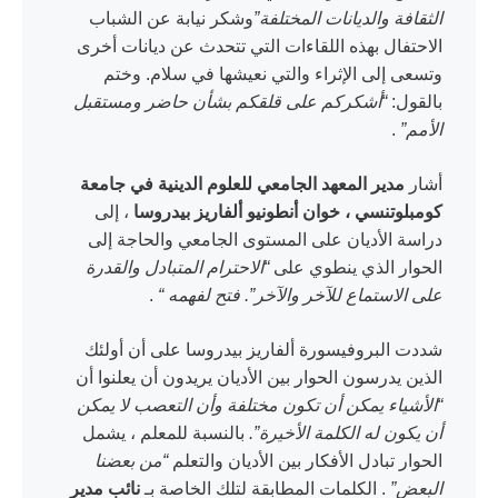
الثقافة والديانات المختلفة”
وشكر نيابة عن الشباب
الاحتفال بهذه اللقاءات التي تتحدث عن ديانات أخرى
وتسعى إلى الإثراء والتي نعيشها في سلام. وختم
بالقول:
“أشكركم على قلقكم بشأن حاضر ومستقبل
الأمم”
.
أشار
مدير المعهد الجامعي للعلوم الدينية في جامعة
كومبلوتنسي ، خوان أنطونيو ألفاريز بيدروسا
، إلى
دراسة الأديان على المستوى الجامعي والحاجة إلى
الحوار الذي ينطوي على
“الاحترام المتبادل والقدرة
على الاستماع للآخر والآخر”. فتح لفهمه “
.
شددت البروفيسورة ألفاريز بيدروسا على أن أولئك
الذين يدرسون الحوار بين الأديان يريدون أن يعلنوا أن
“الأشياء يمكن أن تكون مختلفة وأن التعصب لا يمكن
أن يكون له الكلمة الأخيرة”.
بالنسبة للمعلم ، يشمل
الحوار تبادل الأفكار بين الأديان والتعلم
“من بعضنا
البعض”
. الكلمات المطابقة لتلك الخاصة بـ
نائب مدير