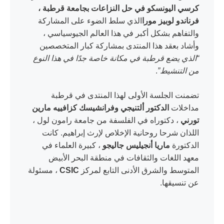
كرسي اليونسكو في حل النزاعات بجامعة قرطبة ،
فرناندو لوبيز مورا
الذي سلط الضوء على المشاركة
والتفاهم بشكل أكبر في هذا العالم الجيوسياسي ،
وأشاد بعقد هذا المنتدى بمشاركة كبار المتخصصين
“الذي يضع قرطبة في مكانة خاصة جدًا في هذا النوع
من التنشيط”
.
تضمنت الجلسة الأولى لهذا المنتدى في قرطبة
مداخلات
الدكتور ألتنيجي وفرانشيسك كزافييه مارين
تورني
، دكتوراه في الفلسفة من جامعة رامون لول ،
اللذان شرحا روحانية الإخلاص لإرث إبراهيم. كانت
الدكتورة
ماريا أنجيليس جاليجو
، كبيرة العلماء في
معهد اللغات والثقافات في منطقة البحر الأبيض
المتوسط والشرق الأدنى التابع لمركز
CSIC
، مسئولة
عن تنسيقها.