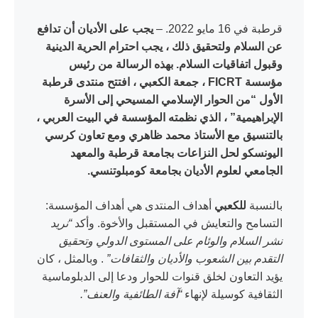
قرطبة في 16 مايو 2022. –
يجب على الأديان أن تدافع
عن السلام ولتحقيق ذلك ، يجب احترام الحرية الدينية
وقبول اتفاقيات السلام. بهذه الرسالة من رئيس
مؤسسة FICRT ، جمعة الكعبي ، افتتح منتدى قرطبة
الأول “من الحوار الإسلامي المسيحي إلى الأسرة
الإبراهيمية” ، الذي نظمته المؤسسة في البيت العربي ،
بالتنسيق مع الأستاذ محمد ظاهري ومع تعاون كرسي
اليونسكو لحل النزاعات بجامعة قرطبة والمعهد
الجامعي لعلوم الأديان بجامعة كومبلوتنسي.
بالنسبة
للكعبي
أهداف المنتدى هي أهداف المؤسسة:
التسامح والتعايش في المستقبل والأخوة. وأكد
“نريد
نشر السلام والوئام على المستوى الدولي وتحقيق
التقدم بين الشعوب والأديان والثقافات”
. وبالمثل ، كان
يؤيد التعاون لخلق قنوات للحوار ودعا إلى الدبلوماسية
الثقافية كوسيلة لإنهاء
“آفة الطائفية والعنف”.