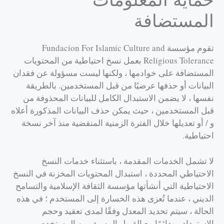
المستضافة
تقوم مؤسسة Fundacion For Islamic Culture and
Religious Tolerance بعمل نسخ احتياطية من المحتويات
المستضافة على خوادمها ، ولكنها ليست مسؤولة عن فقدان
البيانات أو حذفها عرضيًا من قبل المستخدمين. بالطريقة
نفسها ، لا يضمن الاستبدال الكامل للبيانات المحذوفة من
قبل المستخدمين ، حيث يمكن حذف البيانات المذكورة أعلاه
و / أو تعديلها خلال الفترة الزمنية المنقضية منذ آخر نسخة
احتياطية.
لا تشمل الخدمات المقدمة ، باستثناء خدمات النسخ
الاحتياطي المحددة ، استبدال المحتويات المخزنة في النسخ
الاحتياطية التي أنشأتها مؤسسة الثقافة الإسلامية والتسامح
الديني ، عندما تُعزى هذه الخسارة إلى المستخدم ؛ في هذه
الحالة ، سيتم تحديد المعدل وفقًا لمدى تعقيد وحجم
الاسترداد ، ودائمًا مع القبول المسبق من المستخدم.