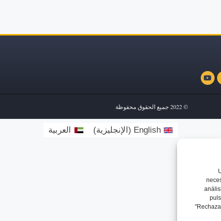
معلومات عنا
أنشطة
شركاء
مقالات
تصريحات صحفيه
الإعلانات
صالات العرض
اتص
© 2022 جميع الحقوق محفوظة
English
(
الإنجليزية
)
العربية
U
neces
anális
puls
"Rechazar