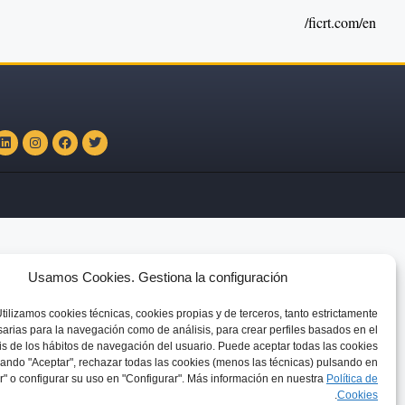
ficrt.com/en/
Usamos Cookies. Gestiona la configuración
tilizamos
cookies técnicas, cookies
propias y de terceros, tanto estrictamente
arias para la navegación como de análisis, para crear perfiles basados en el
is de los hábitos de navegación del usuario. Puede aceptar todas las cookies
ando "Aceptar", rechazar todas las cookies (menos las técnicas) pulsando en
" o configurar su uso en "Configurar". Más información en nuestra
Política de
.
C
ookies