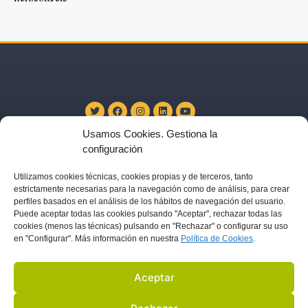
Usamos Cookies. Gestiona la
configuración
US
ACTIVITIES
PARTNERS
BLOG
IN THE PRESS
Utilizamos
cookies técnicas, cookies
propias y de terceros, tanto
estrictamente necesarias para la navegación como de análisis, para crear
perfiles basados en el análisis de los hábitos de navegación del usuario.
LEGAL NOTICE
Puede aceptar todas las cookies pulsando "Aceptar", rechazar todas las
cookies (menos las técnicas) pulsando en "Rechazar" o configurar su uso
DATA PROTECTION
en "Configurar". Más información en nuestra
Política de C
ookies
.
COOKIES POLICY
Aceptar
© 2022 ALL RIGHTS RESERVED