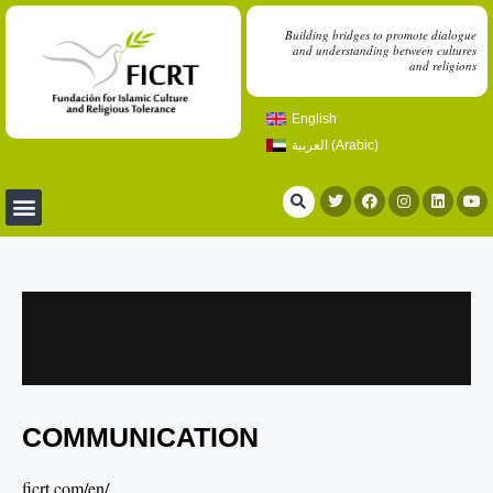
Building bridges to promote dialogue
and understanding between cultures
and religions
English
العربية
(
Arabic
)
COMMUNICATION
ficrt.com/en/