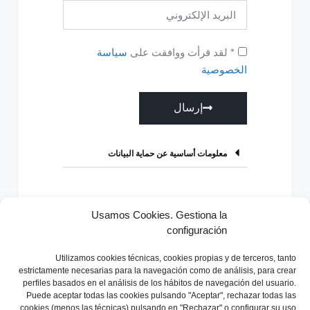
* لقد قرأت ووافقت على
سياسة
الخصوصية
إرسال
A
l
معلومات أساسية عن حماية البيانات
t
e
r
Usamos Cookies. Gestiona la
n
configuración
سابق
التالي
a
t
Utilizamos
cookies técnicas, cookies
propias y de terceros, tanto
i
estrictamente necesarias para la navegación como de análisis, para crear
perfiles basados en el análisis de los hábitos de navegación del usuario.
v
Puede aceptar todas las cookies pulsando "Aceptar", rechazar todas las
e
cookies (menos las técnicas) pulsando en "Rechazar" o configurar su uso