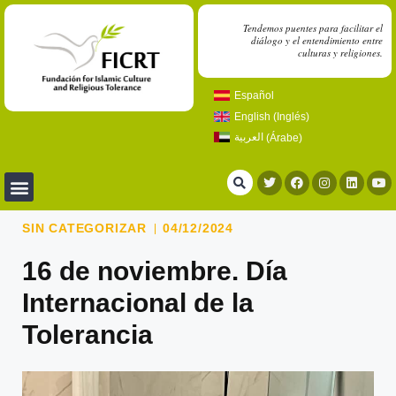
Tendemos puentes para facilitar el
diálogo y el entendimiento entre
culturas y religiones.
Español
English
(
Inglés
)
العربية
(
Árabe
)
SIN CATEGORIZAR
04/12/2024
16 de noviembre. Día
Internacional de la
Tolerancia