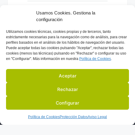
e
r
Usamos Cookies. Gestiona la
n
configuración
a
Previo
Próximo
Utilizamos
cookies técnicas, cookies
propias y de terceros, tanto
t
estrictamente necesarias para la navegación como de análisis, para crear
i
perfiles basados en el análisis de los hábitos de navegación del usuario.
Puede aceptar todas las cookies pulsando "Aceptar", rechazar todas las
v
cookies (menos las técnicas) pulsando en "Rechazar" o configurar su uso
e
en "Configurar". Más información en nuestra
Política de C
ookies
.
:
Aceptar
Rechazar
Configurar
S
ACTIVIDADES Y EVENTOS
SOCIOS
BLOG
EN LA PRENSA
Política de Cookies
Protección Datos
Aviso Legal
AVISO LEGAL