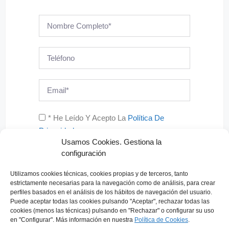
* He Leído Y Acepto La
Política De
Privacidad
Usamos Cookies. Gestiona la
configuración
Enviar
Utilizamos
cookies técnicas, cookies
propias y de terceros, tanto
A
estrictamente necesarias para la navegación como de análisis, para crear
l
Información básica sobre Protección de Datos
perfiles basados en el análisis de los hábitos de navegación del usuario.
Puede aceptar todas las cookies pulsando "Aceptar", rechazar todas las
t
cookies (menos las técnicas) pulsando en "Rechazar" o configurar su uso
e
en "Configurar". Más información en nuestra
Política de C
ookies
.
r