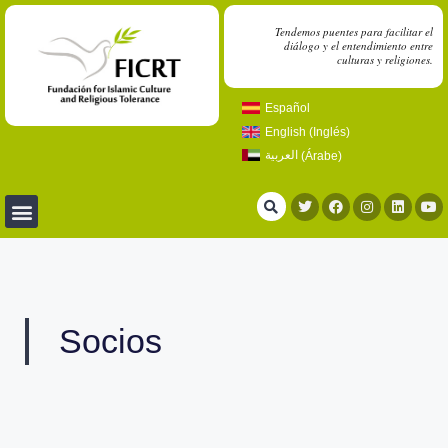
Tendemos puentes para facilitar el
diálogo y el entendimiento entre
culturas y religiones.
Español
English
(
Inglés
)
العربية
(
Árabe
)
Socios