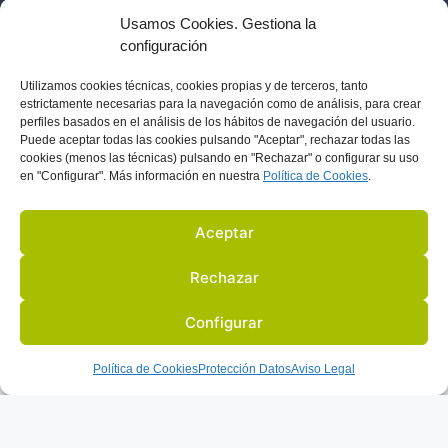
Usamos Cookies. Gestiona la
configuración
Utilizamos
cookies técnicas, cookies
propias y de terceros, tanto
estrictamente necesarias para la navegación como de análisis, para crear
perfiles basados en el análisis de los hábitos de navegación del usuario.
S
ACTIVIDADES Y EVENTOS
SOCIOS
BLOG
EN LA PRENSA
Puede aceptar todas las cookies pulsando "Aceptar", rechazar todas las
cookies (menos las técnicas) pulsando en "Rechazar" o configurar su uso
en "Configurar". Más información en nuestra
Política de C
ookies
.
AVISO LEGAL
PROTECCIÓN DE DATOS
Aceptar
POLITICA COOKIES
Rechazar
© 2022 TODOS LOS DERECHOS RESERVADOS
Configurar
DISEÑADO POR:
Política de Cookies
Protección Datos
Aviso Legal
Español
English
(
Inglés
)
العربية
(
Árabe
)