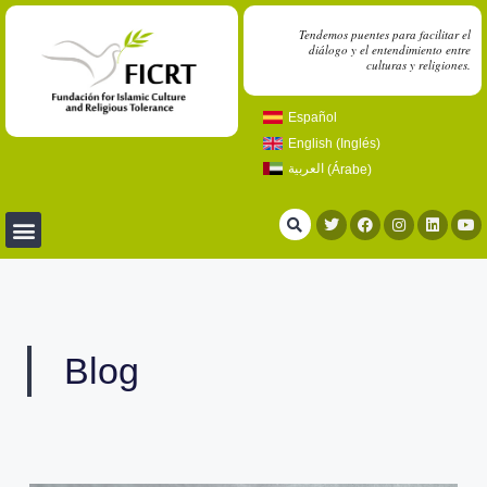
Tendemos puentes para facilitar el
diálogo y el entendimiento entre
culturas y religiones.
Español
English
(
Inglés
)
العربية
(
Árabe
)
Blog