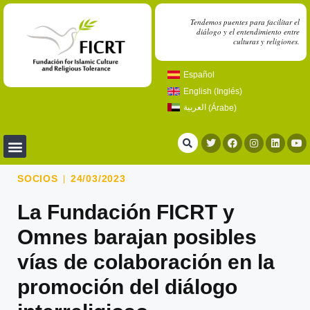
Tendemos puentes para facilitar el
diálogo y el entendimiento entre
culturas y religiones.
Español
English
(
Inglés
)
العربية
(
Árabe
)
SOCIOS
24/03/2023
La Fundación FICRT y
Omnes barajan posibles
vías de colaboración en la
promoción del diálogo