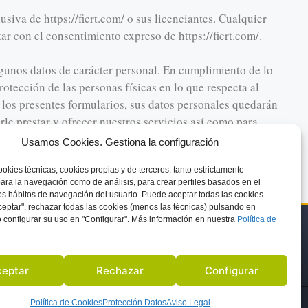
siva de https://ficrt.com/ o sus licenciantes. Cualquier
r con el consentimiento expreso de https://ficrt.com/.
algunos datos de carácter personal. En cumplimiento de lo
otección de las personas físicas en lo que respecta al
 los presentes formularios, sus datos personales quedarán
le prestar y ofrecer nuestros servicios así como para
ectificación, cancelación y oposición de sus datos de
Usamos Cookies. Gestiona la configuración
010 – Madrid (Madrid).
ookies técnicas, cookies
propias y de terceros, tanto estrictamente
ara la navegación como de análisis, para crear perfiles basados en el
los hábitos de navegación del usuario. Puede aceptar todas las cookies
eptar", rechazar todas las cookies (menos las técnicas) pulsando en
 configurar su uso en "Configurar". Más información en nuestra
Política de
AVISO LEGAL
SA
PROTECCIÓN DE DATOS
POLITICA COOKIES
eptar
Rechazar
Configurar
Política de Cookies
Protección Datos
Aviso Legal
DISEÑADO POR: