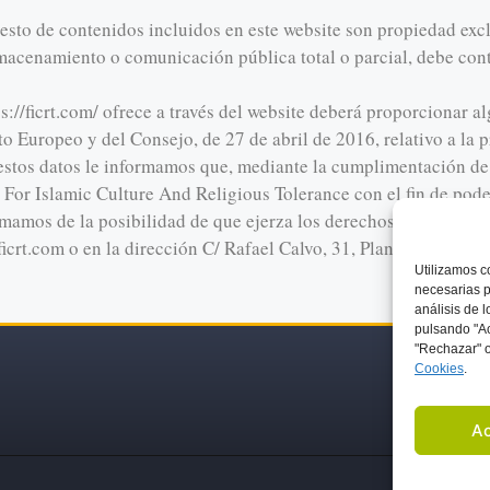
esto de contenidos incluidos en este website son propiedad exclu
lmacenamiento o comunicación pública total o parcial, debe conta
s://ficrt.com/ ofrece a través del website deberá proporcionar 
Europeo y del Consejo, de 27 de abril de 2016, relativo a la pr
e estos datos le informamos que, mediante la cumplimentación de
 For Islamic Culture And Religious Tolerance con el fin de poder
rmamos de la posibilidad de que ejerza los derechos de acceso, r
icrt.com o en la dirección C/ Rafael Calvo, 31, Planta Baja, 28
Utilizamos
c
necesarias p
análisis de 
pulsando "Ac
"Rechazar" o
C
ookies
.
SOBRE NOSOTROS
ACTIVIDADES Y EVENTOS
SOCIOS
BLOG
EN LA PREN
Ac