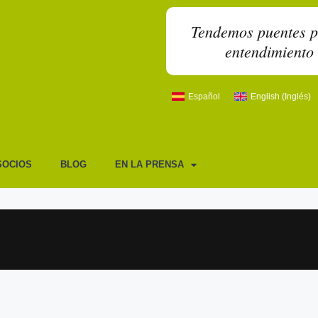
Tendemos puentes par
entendimiento 
Español
English
(
Inglés
)
SOCIOS
BLOG
EN LA PRENSA