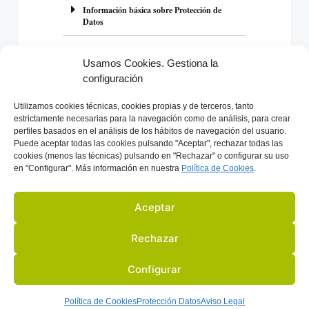
l
Información básica sobre Protección de
Datos
t
e
r
Usamos Cookies. Gestiona la
n
configuración
a
Previo
Próximo
Utilizamos
cookies técnicas, cookies
propias y de terceros, tanto
t
estrictamente necesarias para la navegación como de análisis, para crear
i
perfiles basados en el análisis de los hábitos de navegación del usuario.
Puede aceptar todas las cookies pulsando "Aceptar", rechazar todas las
v
cookies (menos las técnicas) pulsando en "Rechazar" o configurar su uso
e
en "Configurar". Más información en nuestra
Política de C
ookies
.
:
Aceptar
Rechazar
Configurar
S
ACTIVIDADES Y EVENTOS
SOCIOS
BLOG
EN LA PRENSA
Política de Cookies
Protección Datos
Aviso Legal