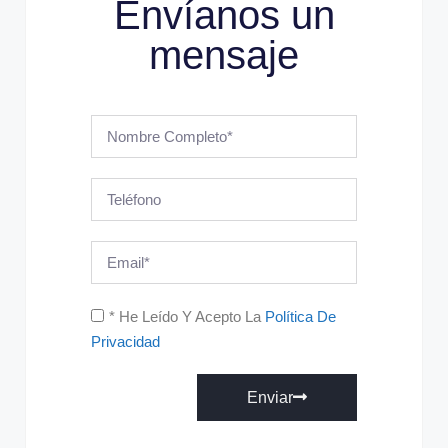
Envíanos un
mensaje
* He Leído Y Acepto La
Política De
Privacidad
Enviar
A