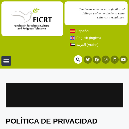
Tendemos puentes para facilitar el
diálogo y el entendimiento entre
culturas y religiones.
Español
English
(
Inglés
)
العربية
(
Árabe
)
POLÍTICA DE PRIVACIDAD