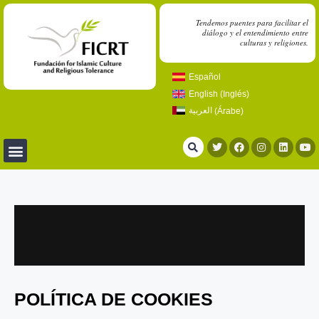
Tendemos puentes para facilitar el
diálogo y el entendimiento entre
culturas y religiones.
Español
English
(
Inglés
)
العربية
(
Árabe
)
POLÍTICA DE COOKIES