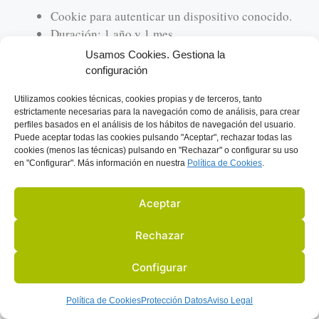
Cookie para autenticar un dispositivo conocido.
Duración: 1 año y 1 mes
Tipo: técnica, funcional
Usamos Cookies. Gestiona la
configuración
gt
Utilizamos
cookies técnicas, cookies
propias y de terceros, tanto
estrictamente necesarias para la navegación como de análisis, para crear
Esta cookie es para la funcionalidad y
perfiles basados en el análisis de los hábitos de navegación del usuario.
Puede aceptar todas las cookies pulsando "Aceptar", rechazar todas las
autorización de aplicaciones externas.
cookies (menos las técnicas) pulsando en "Rechazar" o configurar su uso
Duración: 1 año
en "Configurar". Más información en nuestra
Política de C
ookies
.
Tipo: técnica, funcional
Aceptar
ct0
Rechazar
Cookie para autenticación en la cuenta de Twitter.
Duración: 1 año y 1 mes
Configurar
Tipo: técnica, funcional
Política de Cookies
Protección Datos
Aviso Legal