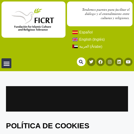
Tendemos puentes para facilitar el
diálogo y el entendimiento entre
culturas y religiones.
Español
English
(
Inglés
)
العربية
(
Árabe
)
POLÍTICA DE COOKIES