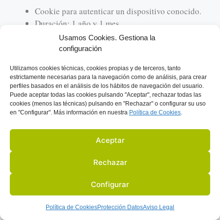
Cookie para autenticar un dispositivo conocido.
Duración: 1 año y 1 mes
Tipo: técnica, funcional
Usamos Cookies. Gestiona la
configuración
gt
Utilizamos
cookies técnicas, cookies
propias y de terceros, tanto
estrictamente necesarias para la navegación como de análisis, para crear
Esta cookie es para la funcionalidad y
perfiles basados en el análisis de los hábitos de navegación del usuario.
Puede aceptar todas las cookies pulsando "Aceptar", rechazar todas las
autorización de aplicaciones externas.
cookies (menos las técnicas) pulsando en "Rechazar" o configurar su uso
Duración: 1 año
en "Configurar". Más información en nuestra
Política de C
ookies
.
Tipo: técnica, funcional
Aceptar
ct0
Rechazar
Cookie para autenticación en la cuenta de Twitter.
Duración: 1 año y 1 mes
Configurar
Tipo: técnica, funcional
Política de Cookies
Protección Datos
Aviso Legal