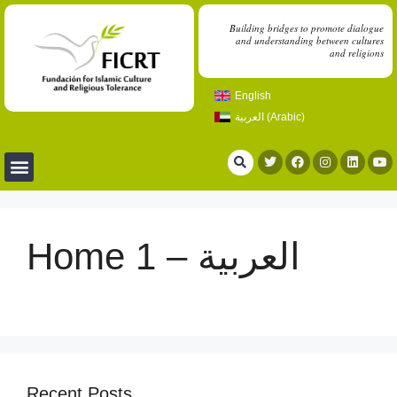
Building bridges to promote dialogue
and understanding between cultures
and religions
English
العربية
(
Arabic
)
Home 1 – العربية
Recent Posts