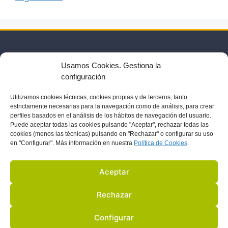
Usamos Cookies. Gestiona la
configuración
Utilizamos
cookies técnicas, cookies
propias y de terceros, tanto
estrictamente necesarias para la navegación como de análisis, para crear
perfiles basados en el análisis de los hábitos de navegación del usuario.
US
ACTIVITIES
PARTNERS
BLOG
IN THE PRESS
Puede aceptar todas las cookies pulsando "Aceptar", rechazar todas las
cookies (menos las técnicas) pulsando en "Rechazar" o configurar su uso
en "Configurar". Más información en nuestra
Política de C
ookies
.
LEGAL NOTICE
DATA PROTECTION
Aceptar
COOKIES POLICY
Rechazar
© 2022 ALL RIGHTS RESERVED
Configurar