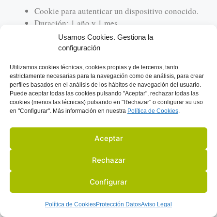
Cookie para autenticar un dispositivo conocido.
Duración: 1 año y 1 mes
Tipo: técnica, funcional
Usamos Cookies. Gestiona la
configuración
gt
Utilizamos
cookies técnicas, cookies
propias y de terceros, tanto
estrictamente necesarias para la navegación como de análisis, para crear
Esta cookie es para la funcionalidad y
perfiles basados en el análisis de los hábitos de navegación del usuario.
Puede aceptar todas las cookies pulsando "Aceptar", rechazar todas las
autorización de aplicaciones externas.
cookies (menos las técnicas) pulsando en "Rechazar" o configurar su uso
Duración: 1 año
en "Configurar". Más información en nuestra
Política de C
ookies
.
Tipo: técnica, funcional
Aceptar
ct0
Rechazar
Cookie para autenticación en la cuenta de Twitter.
Duración: 1 año y 1 mes
Configurar
Tipo: técnica, funcional
Política de Cookies
Protección Datos
Aviso Legal