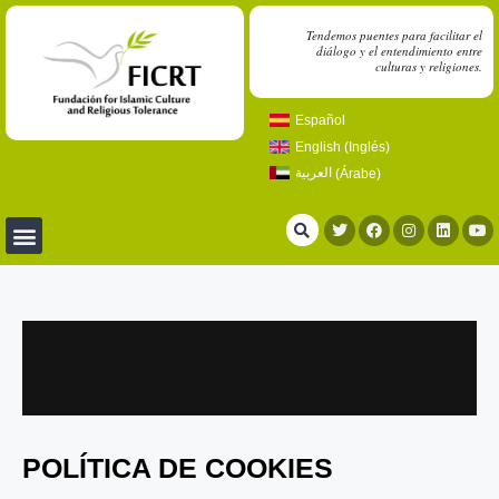
Tendemos puentes para facilitar el
diálogo y el entendimiento entre
culturas y religiones.
Español
English
(
Inglés
)
العربية
(
Árabe
)
POLÍTICA DE COOKIES