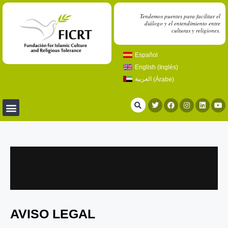
Tendemos puentes para facilitar el
diálogo y el entendimiento entre
culturas y religiones.
Español
English
(
Inglés
)
العربية
(
Árabe
)
AVISO LEGAL