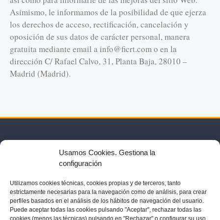
Asimismo, le informamos de la posibilidad de que ejerza
los derechos de acceso, rectificación, cancelación y
oposición de sus datos de carácter personal, manera
gratuita mediante email a info@ficrt.com o en la
dirección C/ Rafael Calvo, 31, Planta Baja, 28010 –
Madrid (Madrid).
Usamos Cookies. Gestiona la
configuración
Utilizamos
cookies técnicas, cookies
propias y de terceros, tanto
estrictamente necesarias para la navegación como de análisis, para crear
perfiles basados en el análisis de los hábitos de navegación del usuario.
S
ACTIVIDADES Y EVENTOS
SOCIOS
BLOG
EN LA PRENSA
Puede aceptar todas las cookies pulsando "Aceptar", rechazar todas las
cookies (menos las técnicas) pulsando en "Rechazar" o configurar su uso