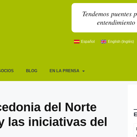
Tendemos puentes par
entendimiento 
Español
English
(
Inglés
)
SOCIOS
BLOG
EN LA PRENSA
edonia del Norte
 las iniciativas del