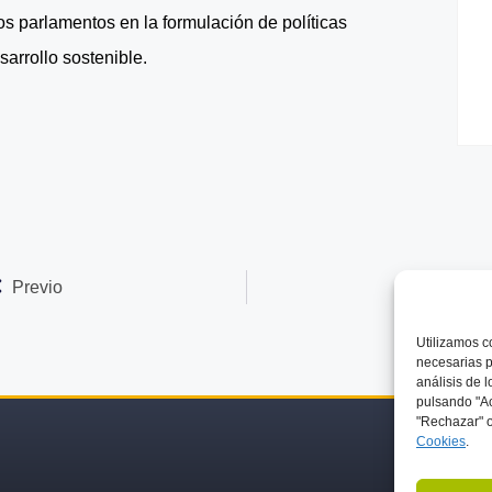
los parlamentos en la formulación de políticas
sarrollo sostenible.
Previo
Próximo
Utilizamos
c
necesarias p
análisis de 
pulsando "Ac
"Rechazar" o
C
ookies
.
SOBRE NOSOTROS
ACTIVIDADES Y EVENTOS
SOCIOS
BLOG
EN LA PREN