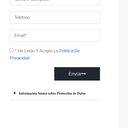
* He Leído Y Acepto La
Política De
Privacidad
Enviar
A
l
Información básica sobre Protección de Datos
t
e
r
n
a