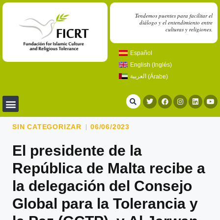
Tendemos puentes para facilitar el
diálogo y el entendimiento entre
culturas y religiones.
Español
English
(
Inglés
)
العربية
(
Árabe
)
SIN CATEGORIZAR
06/06/2023
El presidente de la
República de Malta recibe a
la delegación del Consejo
Global para la Tolerancia y