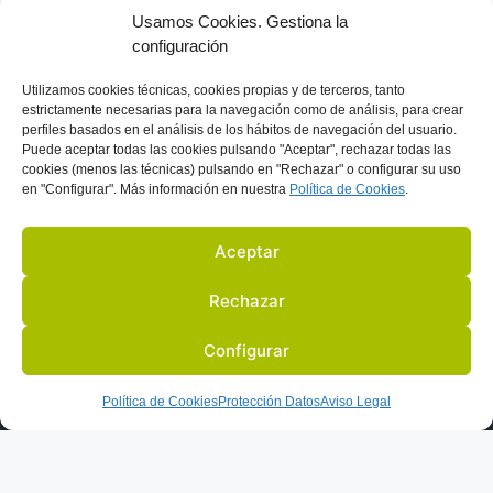
r
Usamos Cookies. Gestiona la
n
configuración
a
Previo
Próximo
Utilizamos
cookies técnicas, cookies
propias y de terceros, tanto
t
estrictamente necesarias para la navegación como de análisis, para crear
i
perfiles basados en el análisis de los hábitos de navegación del usuario.
Puede aceptar todas las cookies pulsando "Aceptar", rechazar todas las
v
cookies (menos las técnicas) pulsando en "Rechazar" o configurar su uso
e
en "Configurar". Más información en nuestra
Política de C
ookies
.
:
Aceptar
Rechazar
Configurar
S
ACTIVIDADES Y EVENTOS
SOCIOS
BLOG
EN LA PRENSA
Política de Cookies
Protección Datos
Aviso Legal
AVISO LEGAL