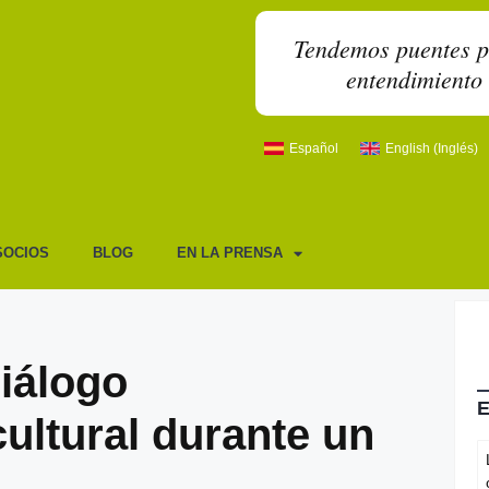
Tendemos puentes par
entendimiento 
Español
English
(
Inglés
)
SOCIOS
BLOG
EN LA PRENSA
iálogo
rcultural durante un