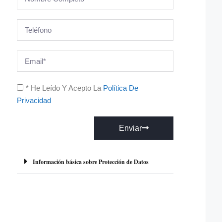
* He Leído Y Acepto La
Política De
Privacidad
Enviar
A
l
Información básica sobre Protección de Datos
t
e
r
n
a