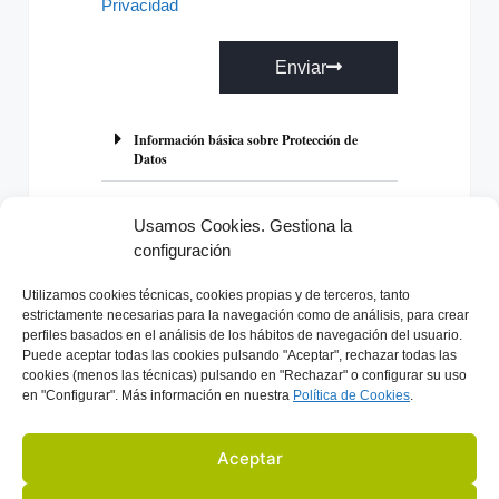
Privacidad
Enviar
A
l
Información básica sobre Protección de
Datos
t
e
r
Usamos Cookies. Gestiona la
n
configuración
a
Previo
Próximo
Utilizamos
cookies técnicas, cookies
propias y de terceros, tanto
t
estrictamente necesarias para la navegación como de análisis, para crear
i
perfiles basados en el análisis de los hábitos de navegación del usuario.
Puede aceptar todas las cookies pulsando "Aceptar", rechazar todas las
v
cookies (menos las técnicas) pulsando en "Rechazar" o configurar su uso
e
en "Configurar". Más información en nuestra
Política de C
ookies
.
:
Aceptar