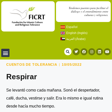
Tendemos puentes para facilitar el
diálogo y el entendimiento entre
culturas y religiones.
Español
English
(
Inglés
)
العربية
(
Árabe
)
CUENTOS DE TOLERANCIA
10/05/2022
Respirar
Se levantó como cada mañana. Sonó el despertador,
café, ducha, vestirse y salir. Era lo mismo e igual rutina
desde hacía mucho tiempo.