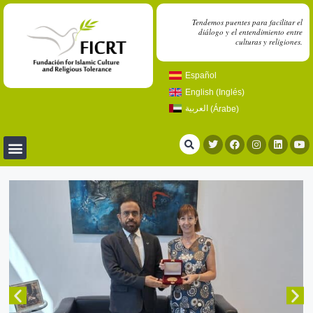
Tendemos puentes para facilitar el
diálogo y el entendimiento entre
culturas y religiones.
Español
English
(
Inglés
)
العربية
(
Árabe
)