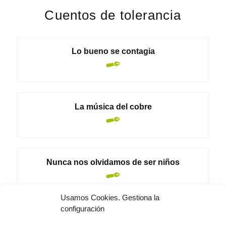
r
Cuentos de tolerancia
n
a
t
Lo bueno se contagia
i
v
e
:
La música del cobre
Nunca nos olvidamos de ser niños
Usamos Cookies. Gestiona la
configuración
Respirar