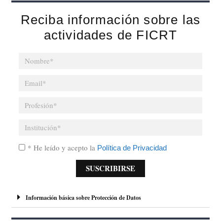
Reciba información sobre las
actividades de FICRT
* He leído y acepto la
Política de Privacidad
SUSCRIBIRSE
A
l
Información básica sobre Protección de Datos
t
e