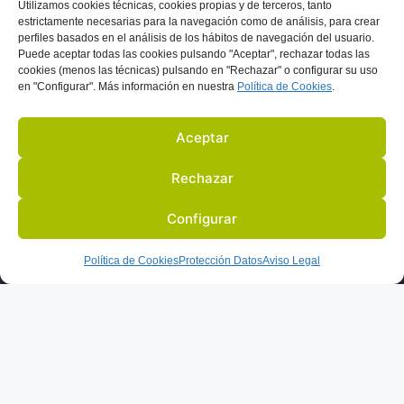
Utilizamos
cookies técnicas, cookies
propias y de terceros, tanto
estrictamente necesarias para la navegación como de análisis, para crear
perfiles basados en el análisis de los hábitos de navegación del usuario.
Puede aceptar todas las cookies pulsando "Aceptar", rechazar todas las
cookies (menos las técnicas) pulsando en "Rechazar" o configurar su uso
en "Configurar". Más información en nuestra
Política de C
ookies
.
Aceptar
Rechazar
Configurar
Política de Cookies
Protección Datos
Aviso Legal
S
ACTIVIDADES Y EVENTOS
SOCIOS
BLOG
EN LA PRENSA
AVISO LEGAL
PROTECCIÓN DE DATOS
POLITICA COOKIES